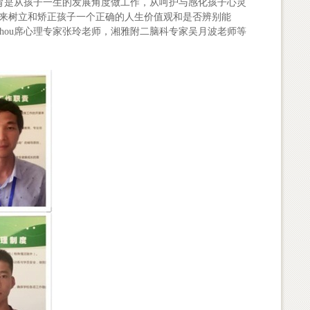
育是从孩子一生的发展角度做工作，从呵护与感化孩子心灵
念来树立和矫正孩子一个正确的人生价值观和是否辨别能
shou席心理专家张玲老师，湘雅附二脑科专家吴月波老师等