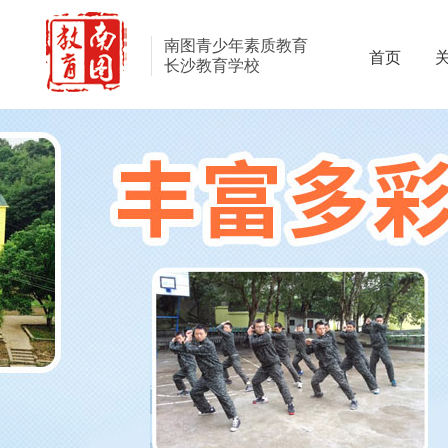
南图青少年素质教育
首页
长沙教育学校