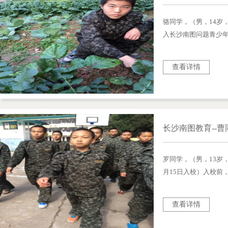
骆同学，（男，14岁，
入长沙南图问题青少
校之前的基本情况是
就出现厌烦的情绪，
查看详情
校。在家经常因为学
长沙南图教育--
罗同学，（男，13岁，
月15日入校）入校前
于学习敷衍了事、个
散、性格柔弱，与父
查看详情
过万老师及心理老师