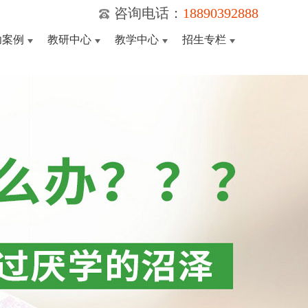
咨询电话：
18890392888
功案例
教研中心
教学中心
招生专栏