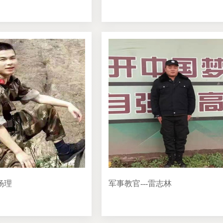
杨理
军事教官---雷志林