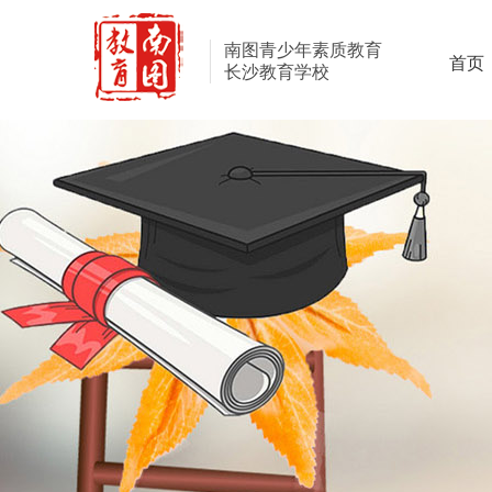
南图青少年素质教育
首页
长沙教育学校