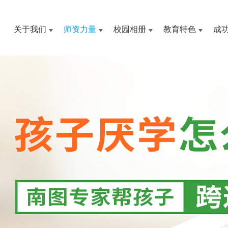
关于我们
师资力量
校园相册
教育特色
成