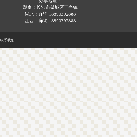
办学地址：
湖南：长沙市望城区丁字镇
湖北：详询 18890392888
江西：详询 18890392888
联系我们